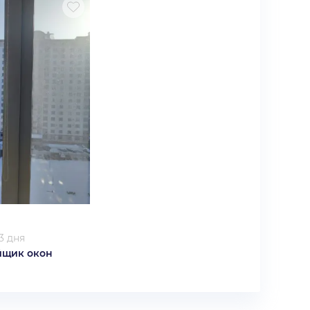
3 дня
йщик окон