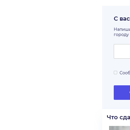
С ва
Напишит
городу
Сооб
Что сд