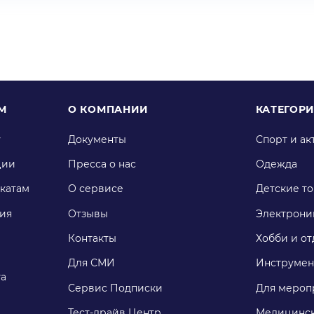
М
О КОМПАНИИ
КАТЕГОР
у
Документы
Спорт и ак
ции
Пресса о нас
Одежда
катам
О сервисе
Детские т
ия
Отзывы
Электрони
Контакты
Хобби и от
Для СМИ
Инструмен
га
Сервис Подписки
Для мероп
Тест-драйв Центр
Медицинск