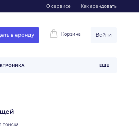
О сервисе
Как арендовать
Корзина
ать в аренду
Войти
КТРОНИКА
ЕЩЕ
ещей
я поиска
ь