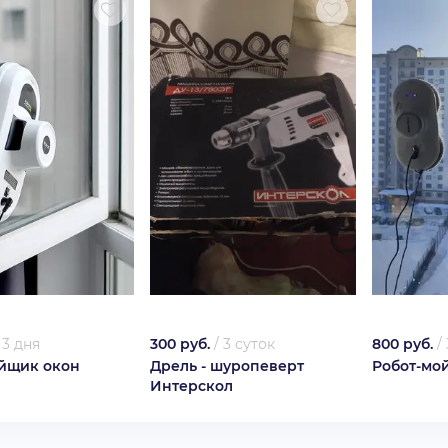
/
3 дня
300 руб.
/
3 суток
800 руб.
/
йщик окон
Дрель - шуропеверт
Робот-мо
Интерскол