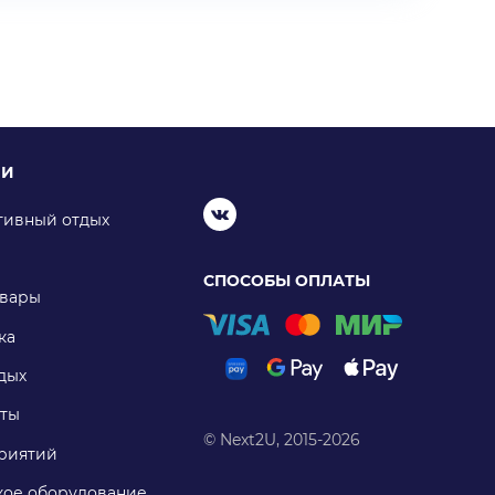
ИИ
тивный отдых
СПОСОБЫ ОПЛАТЫ
овары
ка
дых
ты
© Next2U, 2015-2026
риятий
ое оборудование