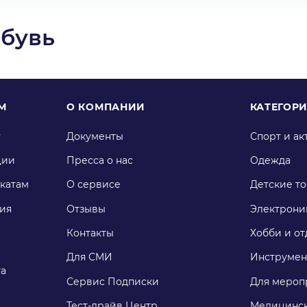
Обувь
М
О КОМПАНИИ
КАТЕГОР
у
Документы
Спорт и ак
ции
Пресса о нас
Одежда
катам
О сервисе
Детские т
ия
Отзывы
Электрони
Контакты
Хобби и от
Для СМИ
Инструмен
га
Сервис Подписки
Для мероп
Тест-драйв Центр
Медицинск