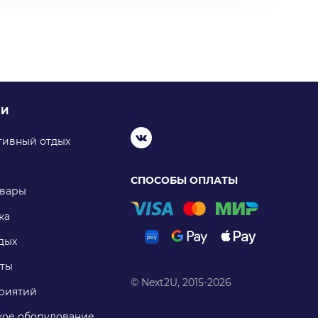
ИИ
тивный отдых
СПОСОБЫ ОПЛАТЫ
овары
ка
дых
ты
© Next2U, 2015-2026
риятий
ое оборудование