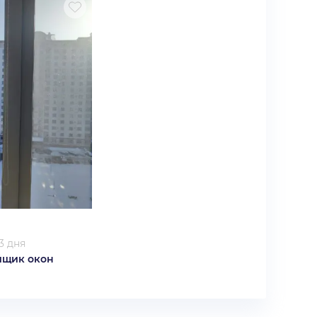
3 дня
йщик окон