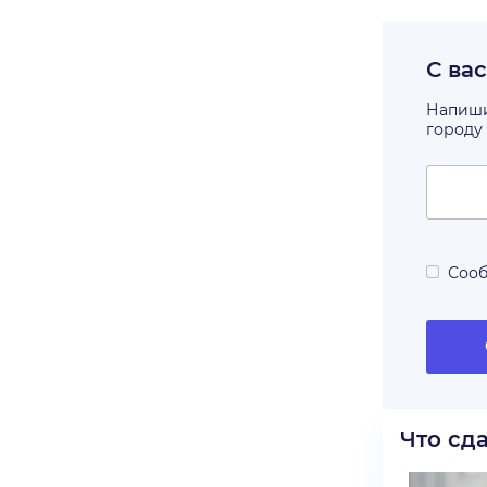
С ва
Напишит
городу
Сооб
Что сд