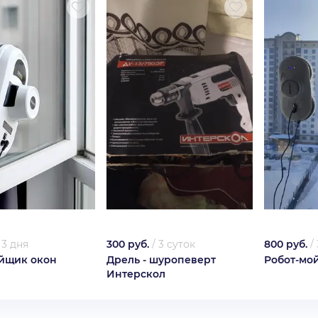
/
3 дня
300 руб.
/
3 суток
800 руб.
/
йщик окон
Дрель - шуропеверт
Робот-мо
Интерскол