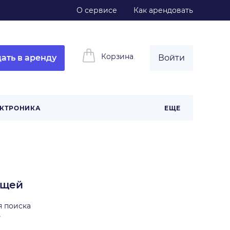
О сервисе
Как арендовать
Корзина
ать в аренду
Войти
КТРОНИКА
ЕЩЕ
ещей
я поиска
ь