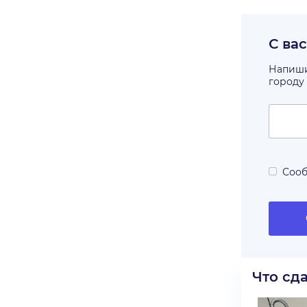
С ва
Напишит
городу
Сооб
Что сд