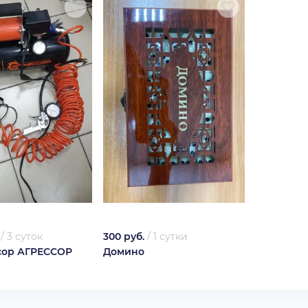
/
3 суток
300 руб.
/
1 сутки
сор АГРЕССОР
Домино