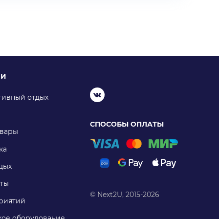
ИИ
тивный отдых
СПОСОБЫ ОПЛАТЫ
овары
ка
дых
ты
© Next2U, 2015-2026
риятий
ое оборудование