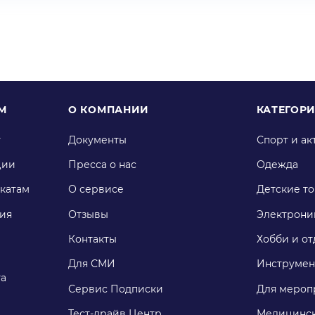
М
О КОМПАНИИ
КАТЕГОР
у
Документы
Спорт и ак
ции
Пресса о нас
Одежда
катам
О сервисе
Детские т
ия
Отзывы
Электрони
Контакты
Хобби и от
Для СМИ
Инструмен
га
Сервис Подписки
Для мероп
Тест-драйв Центр
Медицинск