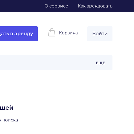
О сервисе
Как арендовать
Корзина
ать в аренду
Войти
ЕЩЕ
ещей
я поиска
ь