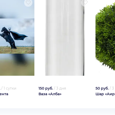
.
/
1 сутки
150 руб.
/
3 дня
50 руб.
/
3
ента
Ваза «Алба»
Шар «Аир 