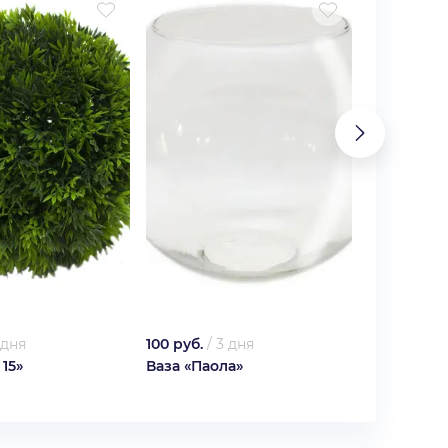
 дня
100 руб.
/
3 дня
50 руб.
/
3 
15»
Ваза «Паола»
Кашпо «Би