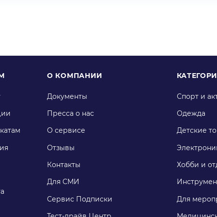
М
О КОМПАНИИ
КАТЕГОР
у
Документы
Спорт и ак
ции
Пресса о нас
Одежда
катам
О сервисе
Детские т
ия
Отзывы
Электрони
Контакты
Хобби и от
Для СМИ
Инструмен
га
Сервис Подписки
Для мероп
Тест-драйв Центр
Медицинск