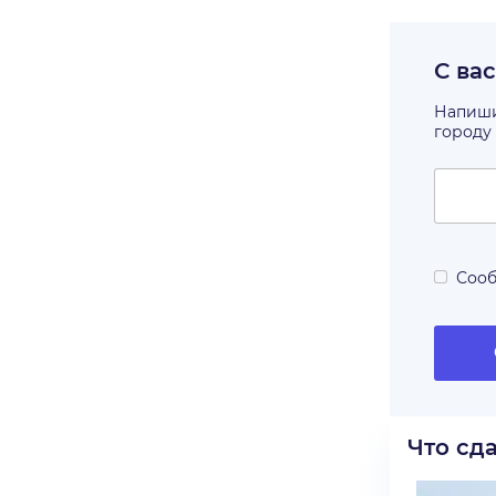
С ва
Напишит
городу
Сооб
Что сд