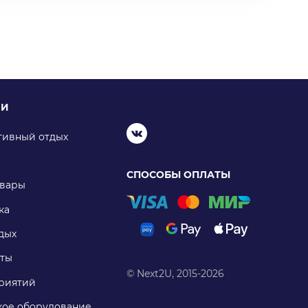
ИИ
тивный отдых
СПОСОБЫ ОПЛАТЫ
овары
ка
дых
ты
© Next2U, 2015-2026
риятий
ое оборудование