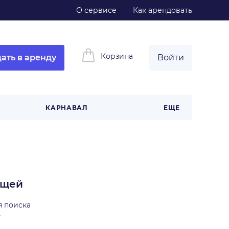
О сервисе
Как арендовать
Корзина
ать в аренду
Войти
КАРНАВАЛ
ЕЩЕ
ещей
я поиска
ь