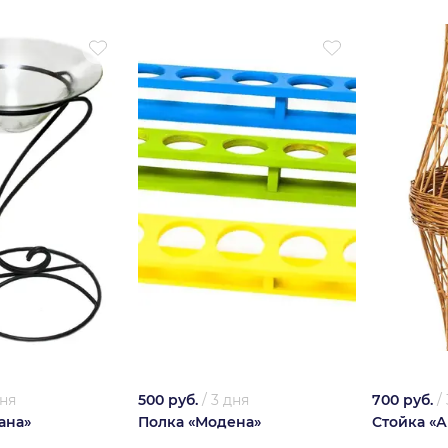
дня
500 руб.
/
3 дня
700 руб.
/
ана»
Полка «Модена»
Стойка «