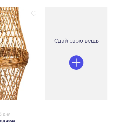
Сдай свою вещь
3 дня
Андреа»