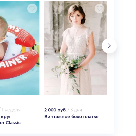
/
1 неделя
2 000 руб.
/
3 дня
5 000 руб.
 круг
Винтажное бохо платье
Свадебное
r Classic