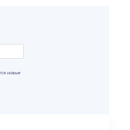
т
тся новые