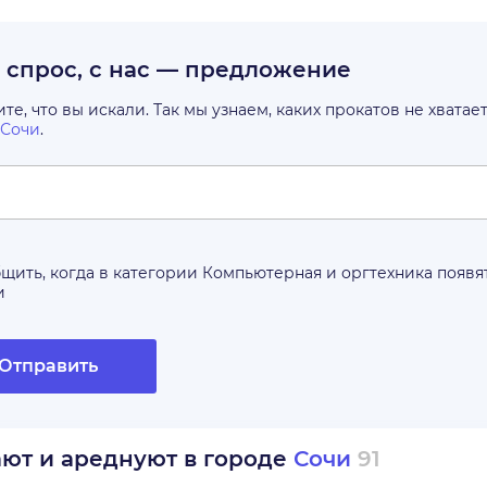
с спрос, с нас — предложение
е, что вы искали. Так мы узнаем, каких прокатов не хватае
Сочи
.
щить, когда в категории
Компьютерная и оргтехника
появя
и
Отправить
ают и ареднуют в городе
Сочи
91