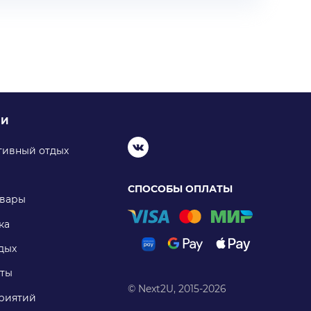
ИИ
тивный отдых
СПОСОБЫ ОПЛАТЫ
овары
ка
дых
ты
© Next2U, 2015-2026
риятий