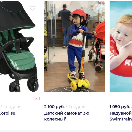
/
1 неделя
2 100 руб.
/
1 неделя
1 050 руб.
orol s8
Детский самокат 3-х
Надувной
колёсный
Swimtraine