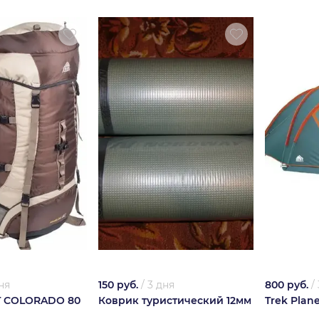
ня
150 руб.
/
3 дня
800 руб.
/
T COLORADO 80
Коврик туристический 12мм
Trek Plan