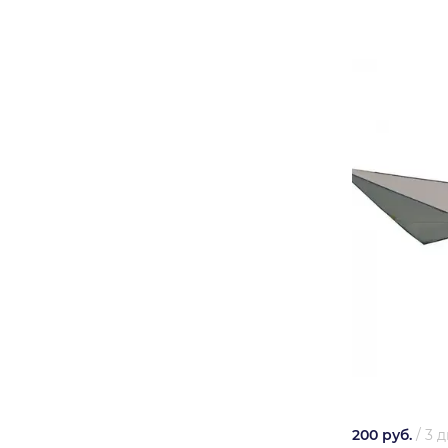
200 руб.
/
3 д