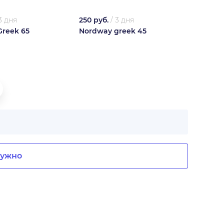
3 дня
250 руб.
/
3 дня
reek 65
Nordway greek 45
нужно