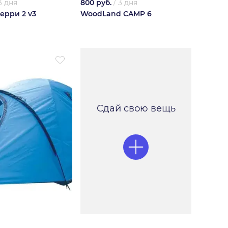
3 дня
800 руб.
/
3 дня
Керри 2 v3
WoodLand CAMP 6
Сдай свою вещь