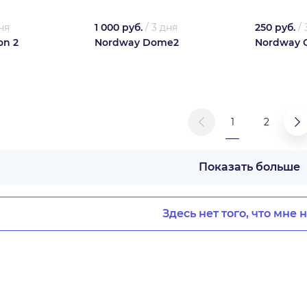
ня
1 000 руб.
/
3 дня
250 руб.
/
on 2
Nordway Dome2
Nordway G
1
2
Показать больше
Здесь нет того, что мне 