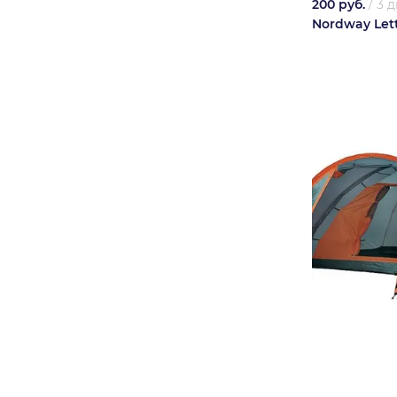
200 руб.
/
3 д
Nordway Let