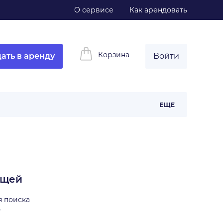
О сервисе
Как арендовать
Корзина
ать в аренду
Войти
ЕЩЕ
ещей
я поиска
ь