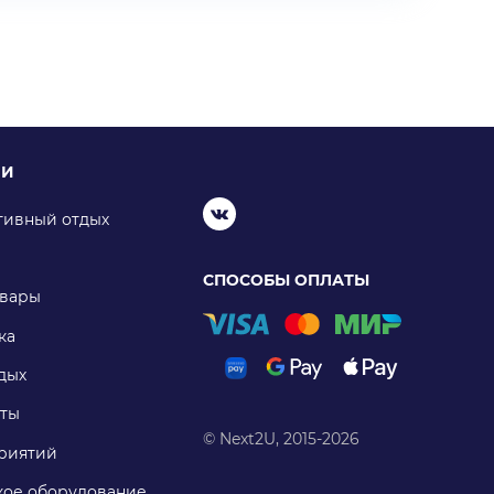
ИИ
тивный отдых
СПОСОБЫ ОПЛАТЫ
овары
ка
дых
ты
© Next2U, 2015-2026
риятий
ое оборудование