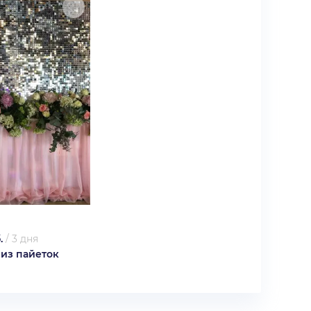
.
/
3 дня
 из пайеток