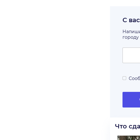
С ва
Напишит
городу
Сооб
Что сд