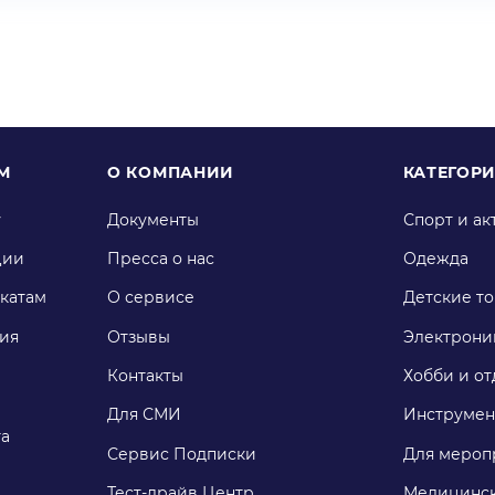
М
О КОМПАНИИ
КАТЕГОР
у
Документы
Спорт и ак
ции
Пресса о нас
Одежда
катам
О сервисе
Детские т
ия
Отзывы
Электрони
Контакты
Хобби и от
Для СМИ
Инструмен
га
Сервис Подписки
Для мероп
Тест-драйв Центр
Медицинск