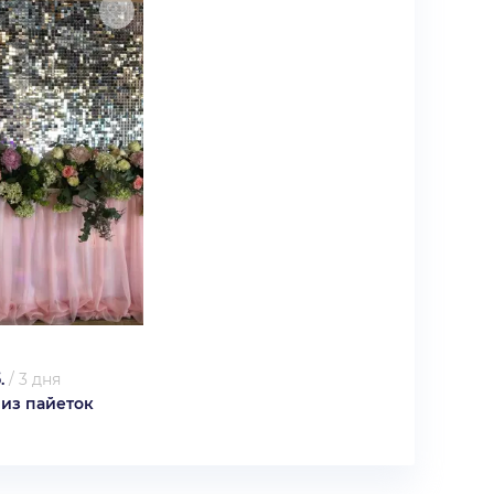
.
/
3 дня
 из пайеток