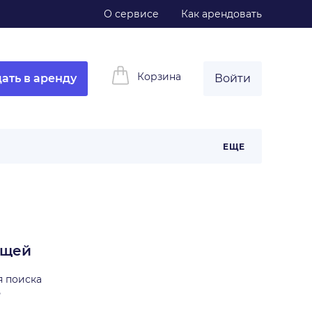
О сервисе
Как арендовать
Корзина
ать в аренду
Войти
ЕЩЕ
ещей
я поиска
ь