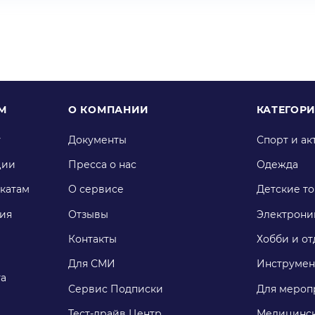
М
О КОМПАНИИ
КАТЕГОР
у
Документы
Спорт и ак
ции
Пресса о нас
Одежда
катам
О сервисе
Детские т
ия
Отзывы
Электрони
Контакты
Хобби и от
Для СМИ
Инструмен
га
Сервис Подписки
Для мероп
Тест-драйв Центр
Медицинск