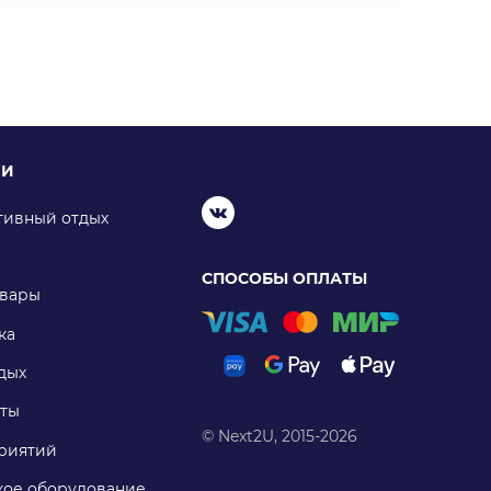
ИИ
тивный отдых
СПОСОБЫ ОПЛАТЫ
овары
ка
дых
ты
© Next2U, 2015-2026
риятий
ое оборудование