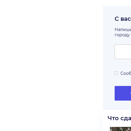
С ва
Напишит
городу
Сооб
Что сд