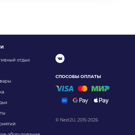
ИИ
тивный отдых
СПОСОБЫ ОПЛАТЫ
овары
ка
дых
ты
© Next2U, 2015-2026
риятий
ое оборудование