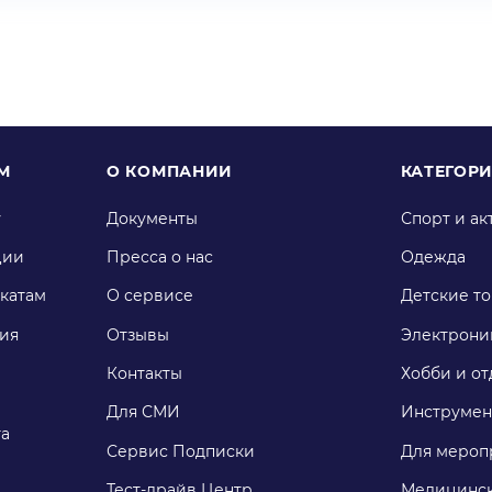
М
О КОМПАНИИ
КАТЕГОР
у
Документы
Спорт и ак
ции
Пресса о нас
Одежда
катам
О сервисе
Детские т
ия
Отзывы
Электрони
Контакты
Хобби и от
Для СМИ
Инструмен
га
Сервис Подписки
Для мероп
Тест-драйв Центр
Медицинск