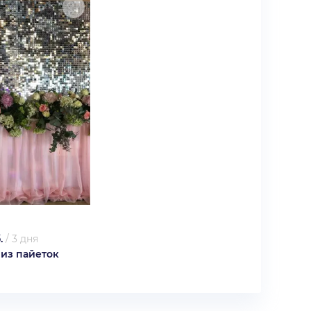
.
/
3 дня
 из пайеток