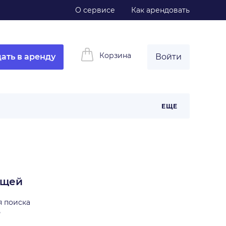
О сервисе
Как арендовать
Корзина
ать в аренду
Войти
ЕЩЕ
ещей
я поиска
ь