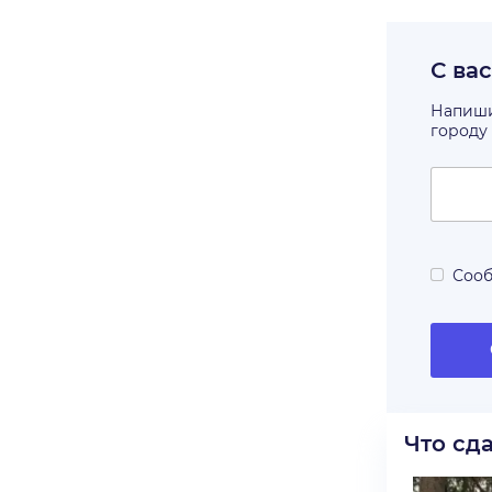
С ва
Напишит
городу
Сооб
Что сд