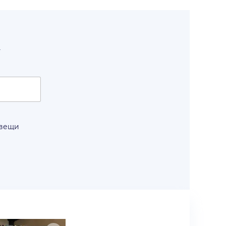
т
 вещи