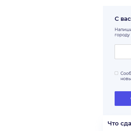
С ва
Напишит
городу
Сооб
нов
Что сд