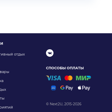
ИИ
тивный отдых
СПОСОБЫ ОПЛАТЫ
овары
ка
дых
ты
© Next2U, 2015-2026
риятий