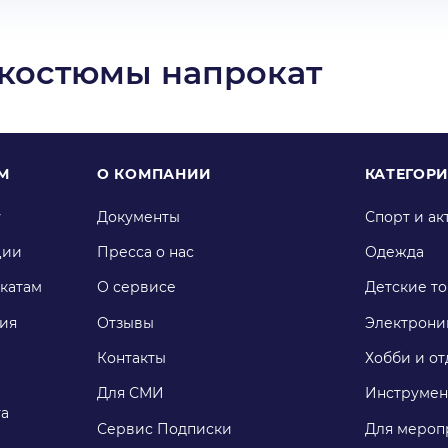
 костюмы напрокат
М
О КОМПАНИИ
КАТЕГОР
у
Документы
Спорт и ак
ции
Пресса о нас
Одежда
катам
О сервисе
Детские т
ия
Отзывы
Электрони
Контакты
Хобби и от
Для СМИ
Инструмен
га
Сервис Подписки
Для мероп