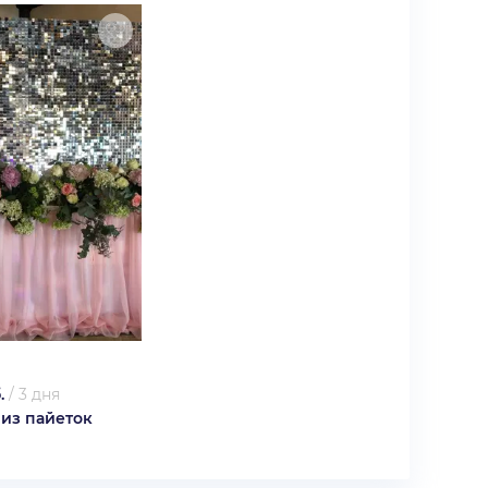
.
/
3 дня
 из пайеток