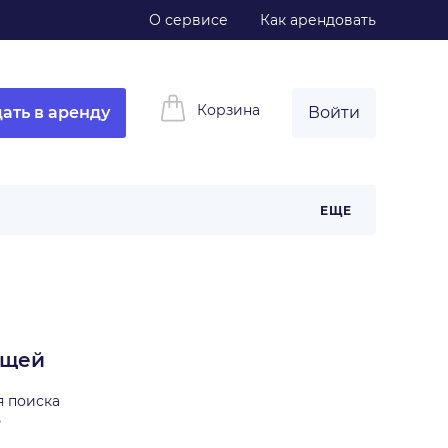
О сервисе
Как арендовать
Корзина
ать в аренду
Войти
ЕЩЕ
ещей
я поиска
ь