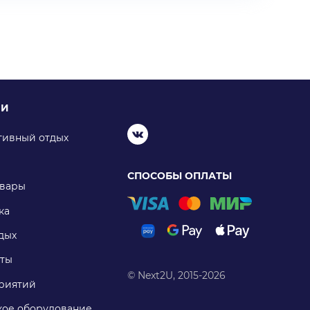
ИИ
тивный отдых
СПОСОБЫ ОПЛАТЫ
овары
ка
дых
ты
© Next2U, 2015-2026
риятий
ое оборудование