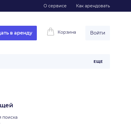
О сервисе
Как арендовать
Корзина
ать в аренду
Войти
ЕЩЕ
ещей
я поиска
ь