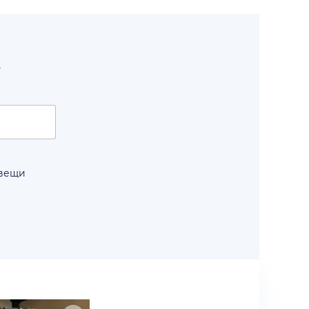
т
 вещи