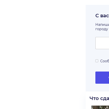
С ва
Напишит
городу
Сооб
Что сд