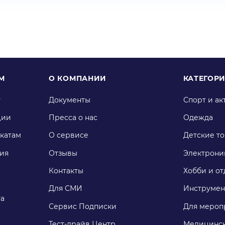
М
О КОМПАНИИ
КАТЕГОР
у
Документы
Спорт и ак
ции
Пресса о нас
Одежда
катам
О сервисе
Детские т
ия
Отзывы
Электрони
Контакты
Хобби и от
Для СМИ
Инструмен
га
Сервис Подписки
Для мероп
Тест-драйв Центр
Медицинск