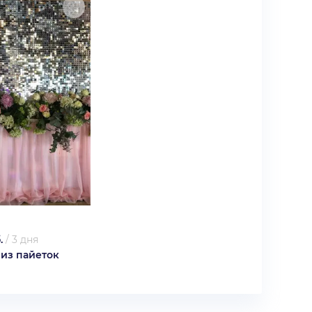
.
/
3 дня
 из пайеток