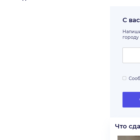
С ва
Напишит
городу
Сооб
Что сд