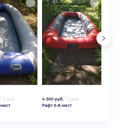
/
3 дня
4 500 руб.
/
3 дня
5 400 руб.
 мест
Рафт 6-8 мест
Рафт 8-10 