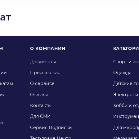
ат
М
О КОМПАНИИ
КАТЕГОР
у
Документы
Спорт и ак
ции
Пресса о нас
Одежда
катам
О сервисе
Детские т
ия
Отзывы
Электрони
Контакты
Хобби и от
Для СМИ
Инструмен
га
Сервис Подписки
Для мероп
Тест-драйв Центр
Медицинск