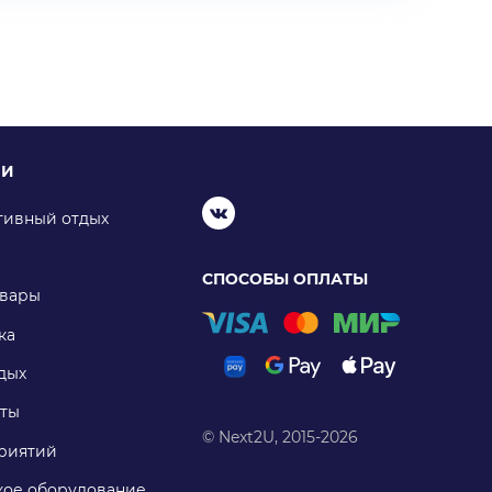
ИИ
тивный отдых
СПОСОБЫ ОПЛАТЫ
овары
ка
дых
ты
© Next2U, 2015-2026
риятий
ое оборудование