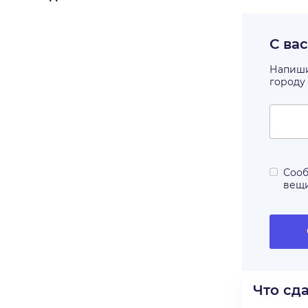
С ва
Напишит
городу
Сооб
вещ
Что сд