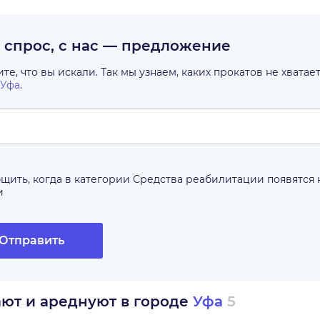
с спрос, с нас — предложение
е, что вы искали. Так мы узнаем, каких прокатов не хватае
Уфа
.
щить, когда в категории
Средства реабилитации
появятся
и
Отправить
ают и ареднуют в городе
Уфа
5