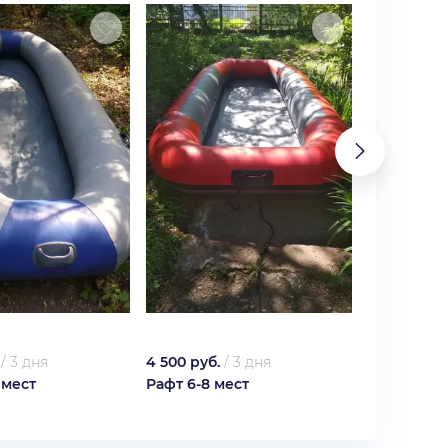
/
3 дня
4 500 руб.
/
3 дня
5 400 руб.
 мест
Рафт 6-8 мест
Рафт 8-10 