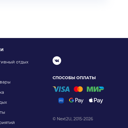
ИИ
тивный отдых
СПОСОБЫ ОПЛАТЫ
овары
ка
дых
ты
© Next2U, 2015-2026
риятий