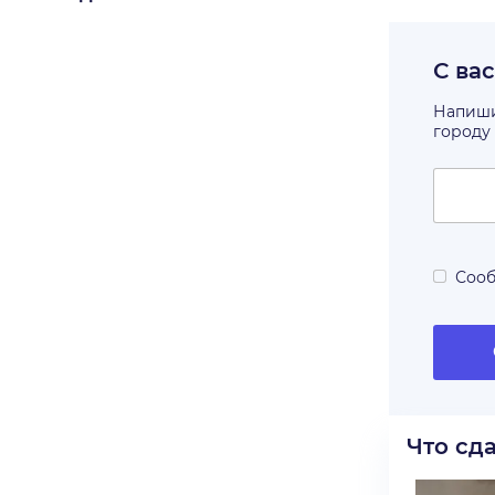
С ва
Напишит
городу
Сооб
Что сд