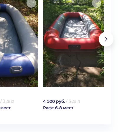
/
3 дня
4 500 руб.
/
3 дня
5 400 руб.
 мест
Рафт 6-8 мест
Рафт 8-10 