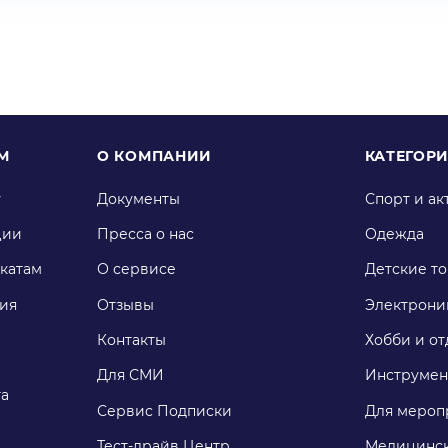
М
О КОМПАНИИ
КАТЕГОР
у
Документы
Спорт и ак
ции
Пресса о нас
Одежда
катам
О сервисе
Детские т
ия
Отзывы
Электрони
Контакты
Хобби и от
Для СМИ
Инструмен
га
Сервис Подписки
Для мероп
Тест-драйв Центр
Медицинск