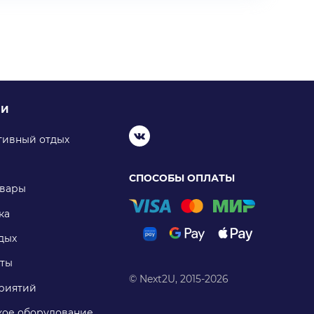
ИИ
тивный отдых
СПОСОБЫ ОПЛАТЫ
овары
ка
дых
ты
© Next2U, 2015-2026
риятий
ое оборудование