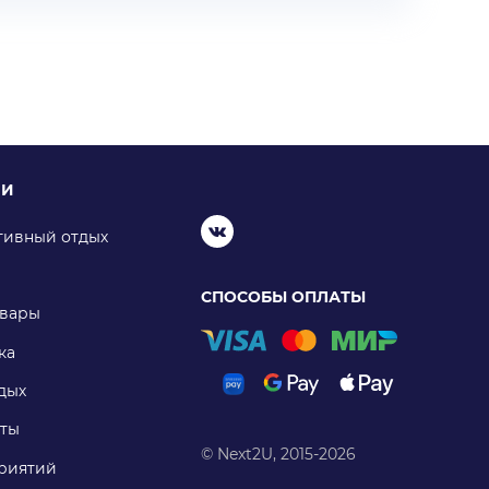
ИИ
тивный отдых
СПОСОБЫ ОПЛАТЫ
овары
ка
дых
ты
© Next2U, 2015-2026
риятий