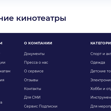
ние кинотеатры
М
О КОМПАНИИ
КАТЕГОР
у
Документы
Спорт и ак
ции
Пресса о нас
Одежда
катам
О сервисе
Детские т
ия
Отзывы
Электрони
Контакты
Хобби и от
Для СМИ
Инструмен
га
Сервис Подписки
Для мероп