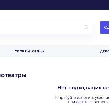
Сд
СПОРТ И ОТДЫХ
ДЕК
нотеатры
Нет подходящих в
Попробуйте изменить услови
или
сдайте
свою вещ