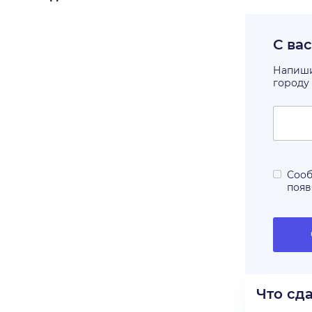
С ва
Напишит
городу
Сооб
появ
Что сд