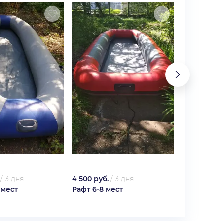
/
3 дня
4 500 руб.
/
3 дня
5 400 руб.
 мест
Рафт 6-8 мест
Рафт 8-10 