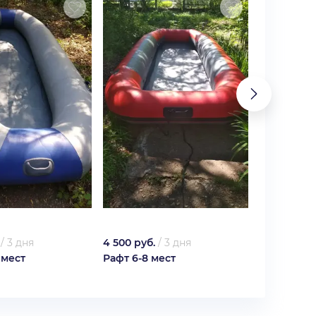
/
3 дня
4 500 руб.
/
3 дня
5 400 руб.
 мест
Рафт 6-8 мест
Рафт 8-10 