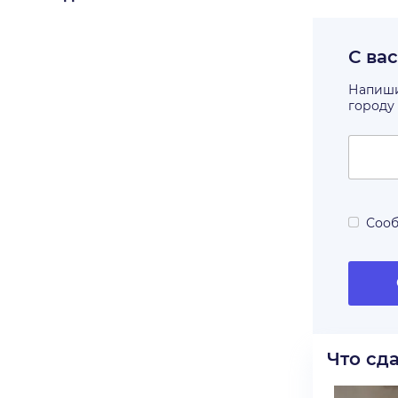
С ва
Напишит
городу
Сооб
Что сд