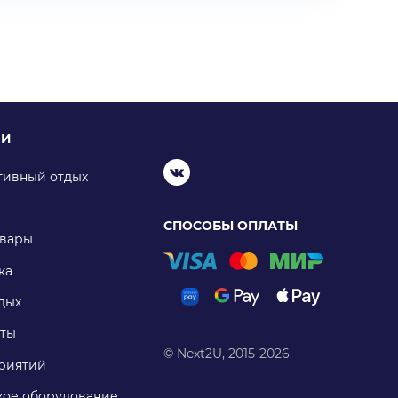
ИИ
тивный отдых
СПОСОБЫ ОПЛАТЫ
овары
ка
дых
ты
© Next2U, 2015-2026
риятий
ое оборудование