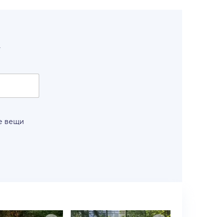
т
е вещи