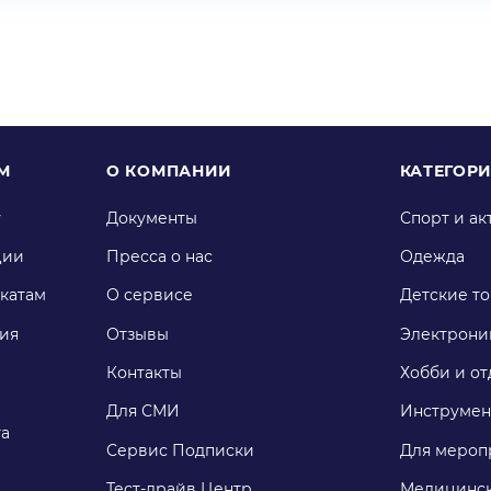
М
О КОМПАНИИ
КАТЕГОР
у
Документы
Спорт и ак
ции
Пресса о нас
Одежда
катам
О сервисе
Детские т
ия
Отзывы
Электрони
Контакты
Хобби и от
Для СМИ
Инструмен
га
Сервис Подписки
Для мероп
Тест-драйв Центр
Медицинск