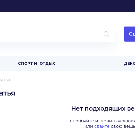
Сд
СПОРТ И ОТДЫХ
ДЕК
атья
атья
Нет подходящих в
Попробуйте изменить услови
или
сдайте
свою вещ