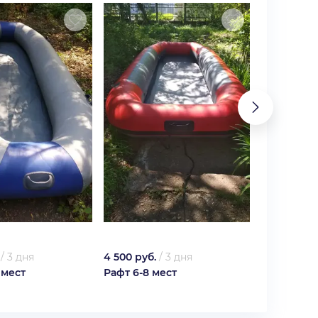
/
3 дня
4 500 руб.
/
3 дня
5 400 руб.
 мест
Рафт 6-8 мест
Рафт 8-10 