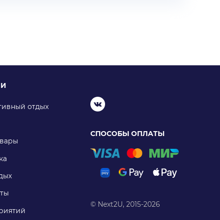
ИИ
тивный отдых
СПОСОБЫ ОПЛАТЫ
овары
ка
дых
ты
© Next2U, 2015-2026
риятий