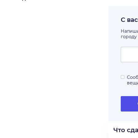
С ва
Напишит
городу
Сооб
вещ
Что сд