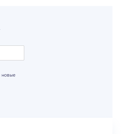
т
я новые