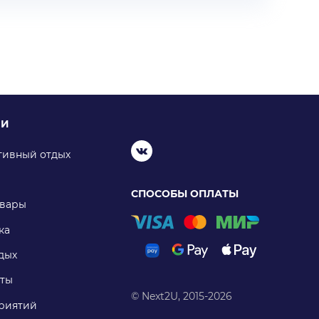
ИИ
тивный отдых
СПОСОБЫ ОПЛАТЫ
овары
ка
дых
ты
© Next2U, 2015-2026
риятий