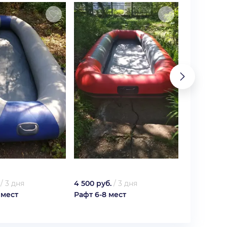
/
3 дня
4 500 руб.
/
3 дня
5 400 руб.
 мест
Рафт 6-8 мест
Рафт 8-10 