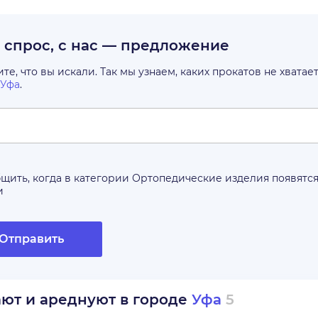
с спрос, с нас — предложение
е, что вы искали. Так мы узнаем, каких прокатов не хватае
Уфа
.
щить, когда в категории
Ортопедические изделия
появятс
и
Отправить
ают и ареднуют в городе
Уфа
5