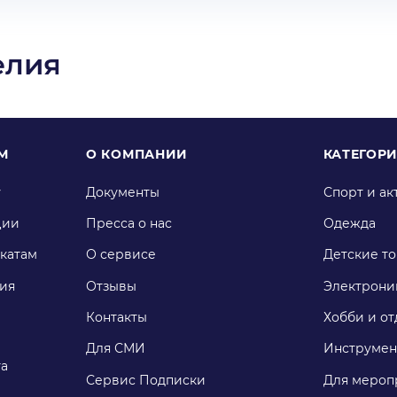
елия
М
О КОМПАНИИ
КАТЕГОР
у
Документы
Спорт и ак
ции
Пресса о нас
Одежда
катам
О сервисе
Детские т
ия
Отзывы
Электрони
Контакты
Хобби и от
Для СМИ
Инструмен
га
Сервис Подписки
Для мероп