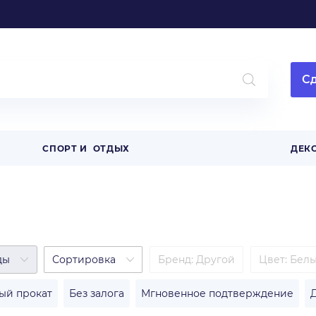
Сд
СПОРТ И ОТДЫХ
ДЕК
ды
Сортировка
Бренд
:
Другой
Цвет
:
Бел
ый прокат
Без залога
Мгновенное подтверждение