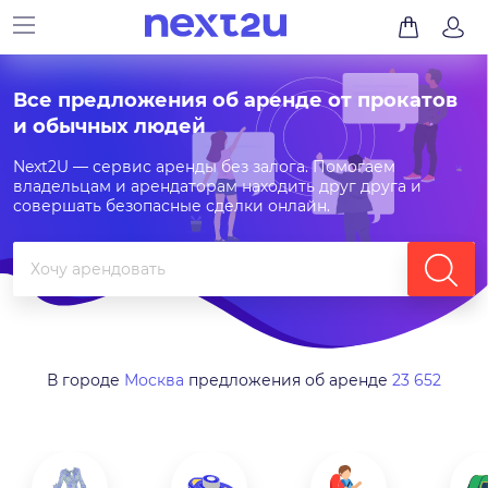
Все предложения об аренде от прокатов
и обычных людей
Next2U — сервис аренды без залога. Помогаем
владельцам и арендаторам находить друг друга и
совершать безопасные сделки онлайн.
В городе
Москва
предложения об аренде
23 652