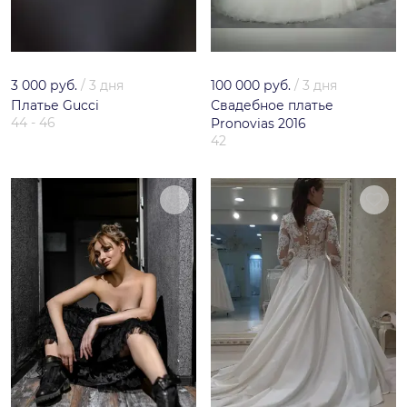
3 000 руб.
/
3 дня
100 000 руб.
/
3 дня
Платье Gucci
Свадебное платье
44 - 46
Pronovias 2016
42