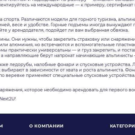
риентируйтесь на международные — к примеру, сертификат
а спорта. Различаются модели для горного туризма, альпи
ней, весе и удобстве. Горные подъемы иногда вынуждают по
йте у арендодателя, подойдет ли вам выбранная обвязка.
ны. Они нужны, чтобы закрепить страховку или снаряжени
и или алюминия, но встречаются и вспомогательные пластм
ы практически универсальны — и груз закрепить, и постав
 а направляющие берут напрокат начинающие альпинисты 
акже ледорубы, налобные фонари и спусковые устройства. 
выбирают в зависимости от хвата и роста альпиниста. Фон
 по веревке применяют специальные спусковые устройства.
аряжения, которое необходимо арендовать для первого во
Next2U!
М
О КОМПАНИИ
КАТЕГОР