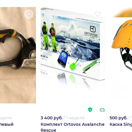
неделя
3 400 руб.
/
1 неделя
500 руб.
/
 левый
Комплект Ortovox Avalanche
Каска Sin
Rescue