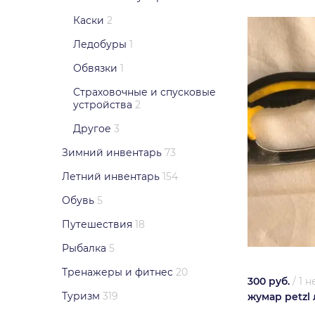
Каски
2
Ледобуры
1
Обвязки
1
Страховочные и спусковые
устройства
2
Другое
3
Зимний инвентарь
73
Летний инвентарь
154
Обувь
5
Путешествия
18
Рыбалка
5
Тренажеры и фитнес
20
300 руб.
/
1 
Туризм
319
жумар petzl