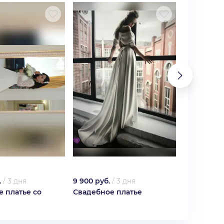
.
/
3 дня
9 900 руб.
/
3 дня
1 700 руб.
 платье со
Свадебное платье
Робот-мой
188