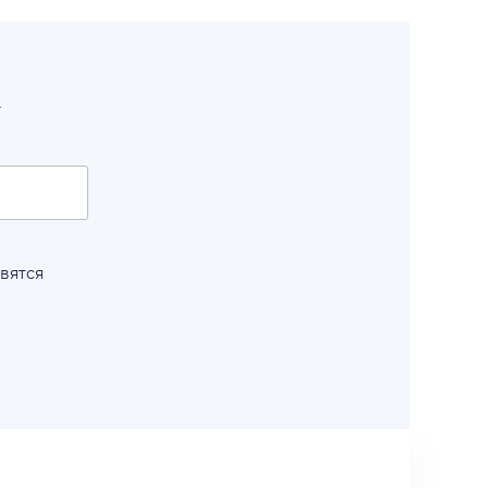
т
вятся