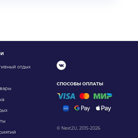
ИИ
тивный отдых
СПОСОБЫ ОПЛАТЫ
овары
ка
дых
ты
© Next2U, 2015-2026
риятий