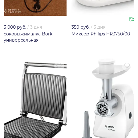
3 000 руб.
/
3 дня
350 руб.
/
3 дня
соковыжималка Bork
Миксер Philips HR3750/00
универсальная