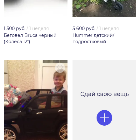
1 500 руб.
/
1 неделя
5 600 руб.
/
1 неделя
Беговел Bruca черный
Hummer детский/
(Колеса 12")
подростковый
Сдай свою вещь