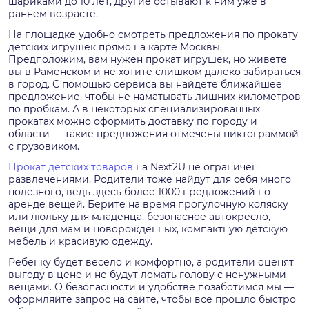
шариками до 10 лет, другие остывают к ним уже в
раннем возрасте.
На площадке удобно смотреть предложения по прокату
детских игрушек прямо на карте Москвы.
Предположим, вам нужен прокат игрушек, но живете
вы в Раменском и не хотите слишком далеко забираться
в город. С помощью сервиса вы найдете ближайшее
предложение, чтобы не наматывать лишних километров
по пробкам. А в некоторых специализированных
прокатах можно оформить доставку по городу и
области — такие предложения отмечены пиктограммой
с грузовиком.
Прокат детских товаров
на Next2U не ограничен
развлечениями. Родители тоже найдут для себя много
полезного, ведь здесь более 1000 предложений по
аренде вещей. Берите на время прогулочную коляску
или люльку для младенца, безопасное автокресло,
вещи для мам и новорожденных, компактную детскую
мебель и красивую одежду.
Ребенку будет весело и комфортно, а родители оценят
выгоду в цене и не будут ломать голову с ненужными
вещами. О безопасности и удобстве позаботимся мы —
оформляйте запрос на сайте, чтобы все прошло быстро