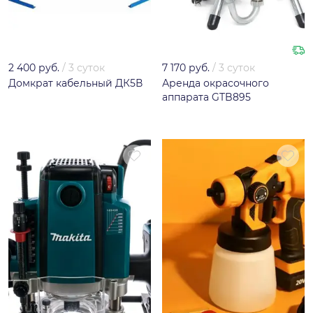
2 400 руб.
/
3 суток
7 170 руб.
/
3 суток
Домкрат кабельный ДК5В
Аренда окрасочного
аппарата GTB895