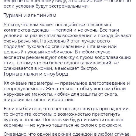
вещи не по внешнему виду, а по свойствам — особенно
если условия будут экстремальными.
Туризм и альпинизм
Учтите, что вам может понадобиться несколько
комплектов одежды — теплой и не очень. Все-таки
условия на разных этапах восхождения и похода бывают
очень разными. На холодный этап лучше всего
подойдет пуховка со специальными штанами или
цельный пуховый комбинезон. В любом случае
эксперты рекомендуют одежду с пухом водоплавающих
птиц, потому что он более водоотталкивающий, не
слеживается в комки, а высыхает быстро.
Горные лыжи и сноуборд
Ключевые параметры — правильное влагоотведение и
непродуваемость. Желательно, чтобы у костюма были
нарукавные манжеты, «юбка» для защиты от снега,
широкие капюшон и воротник.
Если вы боитесь, что снег попадет внутрь при падении,
то смотрите костюмы с возможностью пристегнуть
куртку к штанам. Полезными будут и вместительные
карманы — не нужно тащиться на склон с рюкзаком.
Очевидно, что одной верхней одеждой в любом случае