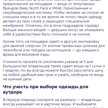
предложений на площадке — вещи от популярных
брендов Bask, North Face и Millet. Горнолыжные и
сноубордические костюмы. Чтобы человек на склоне не
слишком мерз и в то же время не потел, такую одежду
делают из трех слоев и защищают специальной
мембраной. Отметим, что в этом подразделе гораздо
больше женских вещей — девушки могут не отказывать
себе в удовольствии быть стильной и на склоне.
Кроме того, на площадке сдают и другую экипировку
для занятий спортом. От вполне привычных шлемов для
пейнтбола или поездок на мотоцикле — до изящного
фрака для верховой езды.
Стоимость проката по умолчанию указана за 3 дня.
Большинство владельцев также сдают вещи на 1 сутки и
1 неделю. Но вы всегда можете быстро рассчитать цену
на любой удобный вам срок и узнать, свободна ли вещь
на нужные даты.
Что учесть при выборе одежды для
аутдора
В первую очередь смотрите на размеры — владельцы
всегда указывают их в карточке вещи. И выбирайте