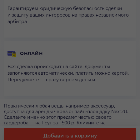
Гарантируем юридическую безопасность сделки
и защиту ваших интересов на правах независимого
арбитра
ОНЛАЙН
Вся сделка происходит на сайте: документы
заполняются автоматически, платить можно картой.
Передумаете — сразу вернем деньги.
Практически любая вещь, например аксессуар,
доступна для аренды через онлайн-площадку Next2U.
Сделайте именно этот предмет частью своего
гардероба — на 1 сут за 1 500 р. Кликните на
«Арендовать», чтобы оформить аренду аксессуара. У вас
будет 1 сут, чтобы носить эту вещь — плюс можно
Добавить в корзину
увеличить время аренды.