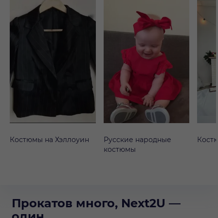
Костюмы на Хэллоуин
Русские народные
Кост
костюмы
Прокатов много, Next2U —
один