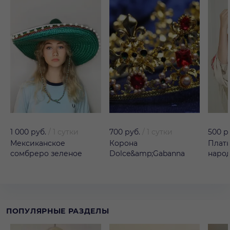
1 000 руб.
/
1 сутки
700 руб.
/
1 сутки
500 р
Мексиканское
Корона
Платк
сомбреро зеленое
Dolce&amp;Gabanna
наро
ПОПУЛЯРНЫЕ РАЗДЕЛЫ