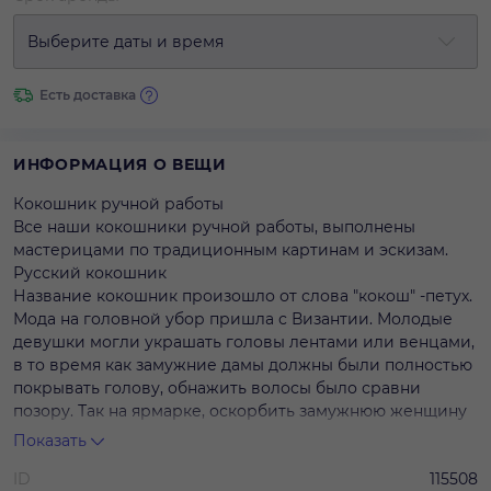
Выберите даты и время
Есть доставка
ИНФОРМАЦИЯ О ВЕЩИ
Кокошник ручной работы
Все наши кокошники ручной работы, выполнены
мастерицами по традиционным картинам и эскизам.
Русский кокошник
Название кокошник произошло от слова "кокош" -петух.
Мода на головной убор пришла с Византии. Молодые
девушки могли украшать головы лентами или венцами,
в то время как замужние дамы должны были полностью
покрывать голову, обнажить волосы было сравни
позору. Так на ярмарке, оскорбить замужнюю женщину
могла завистница, стянув с нее платок.
Показать
ID
115508