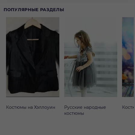
костюмерной. В наличии много других костюмов,
ПОПУЛЯРНЫЕ РАЗДЕЛЫ
посмотреть можно в галерее Прокат костюмов.
Костюмы на Хэллоуин
Русские народные
Кост
костюмы