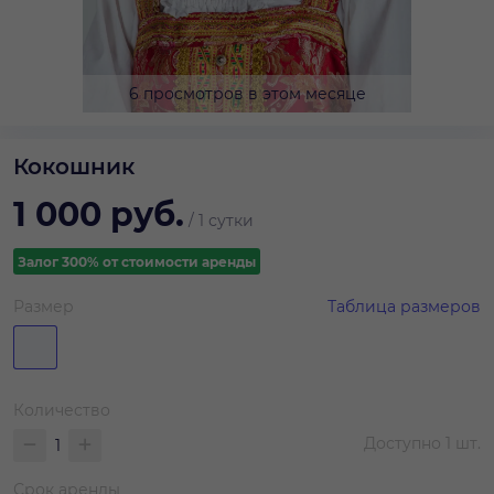
6 просмотров в этом месяце
Кокошник
1 000
руб.
/
1 сутки
Залог 300% от стоимости аренды
Размер
Таблица размеров
Количество
Доступно
1
шт.
Срок аренды