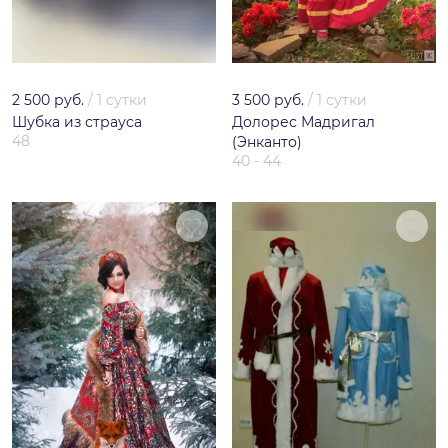
2 500 руб.
/
1 сутки
3 500 руб.
/
1 сутки
Шубка из страуса
Долорес Мадригал
48
(Энканто)
40 - 44