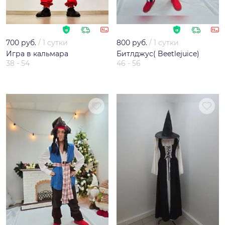
700 руб.
/
1 сутки
800 руб.
/
1 сутки
Игра в кальмара
Битлджус( Beetlejuice)
38 - 54
46 - 56