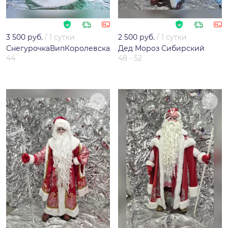
3 500 руб.
/
1 сутки
2 500 руб.
/
1 сутки
СнегурочкаВипКоролевскаяБирюзовая
Дед Мороз Сибирский
44
48 - 52