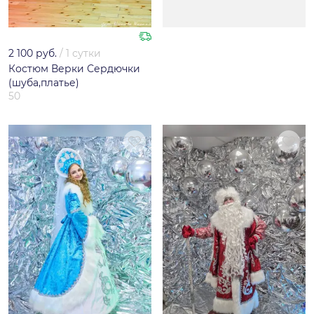
2 100 руб.
/
1 сутки
Костюм Верки Сердючки
(шуба,платье)
50