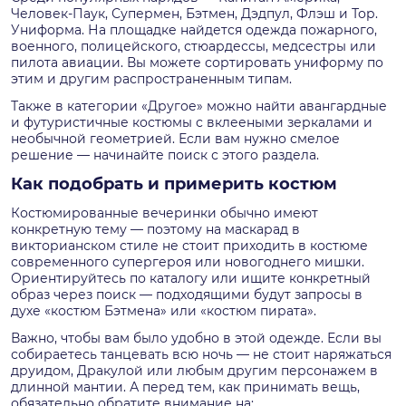
Человек-Паук, Супермен, Бэтмен, Дэдпул, Флэш и Тор.
Униформа. На площадке найдется одежда пожарного,
военного, полицейского, стюардессы, медсестры или
пилота авиации. Вы можете сортировать униформу по
этим и другим распространенным типам.
Также в категории «Другое» можно найти авангардные
и футуристичные костюмы с вклееными зеркалами и
необычной геометрией. Если вам нужно смелое
решение — начинайте поиск с этого раздела.
Как подобрать и примерить костюм
Костюмированные вечеринки обычно имеют
конкретную тему — поэтому на маскарад в
викторианском стиле не стоит приходить в костюме
современного супергероя или новогоднего мишки.
Ориентируйтесь по каталогу или ищите конкретный
образ через поиск — подходящими будут запросы в
духе «костюм Бэтмена» или «костюм пирата».
Важно, чтобы вам было удобно в этой одежде. Если вы
собираетесь танцевать всю ночь — не стоит наряжаться
друидом, Дракулой или любым другим персонажем в
длинной мантии. А перед тем, как принимать вещь,
обязательно обратите внимание на: