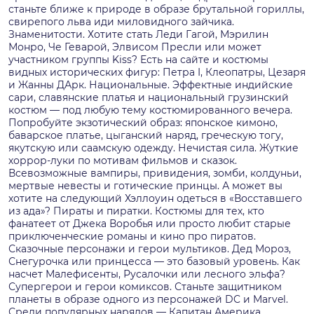
станьте ближе к природе в образе брутальной гориллы,
свирепого льва иди миловидного зайчика.
Знаменитости. Хотите стать Леди Гагой, Мэрилин
Монро, Че Геварой, Элвисом Пресли или может
участником группы Kiss? Есть на сайте и костюмы
видных исторических фигур: Петра I, Клеопатры, Цезаря
и Жанны ДАрк. Национальные. Эффектные индийские
сари, славянские платья и национальный грузинский
костюм — под любую тему костюмированного вечера.
Попробуйте экзотический образ: японское кимоно,
баварское платье, цыганский наряд, греческую тогу,
якутскую или саамскую одежду. Нечистая сила. Жуткие
хоррор-луки по мотивам фильмов и сказок.
Всевозможные вампиры, привидения, зомби, колдуньи,
мертвые невесты и готические принцы. А может вы
хотите на следующий Хэллоуин одеться в «Восставшего
из ада»? Пираты и пиратки. Костюмы для тех, кто
фанатеет от Джека Воробья или просто любит старые
приключенческие романы и кино про пиратов.
Сказочные персонажи и герои мультиков. Дед Мороз,
Снегурочка или принцесса — это базовый уровень. Как
насчет Малефисенты, Русалочки или лесного эльфа?
Супергерои и герои комиксов. Станьте защитником
планеты в образе одного из персонажей DC и Marvel.
Среди популярных нарядов — Капитан Америка,