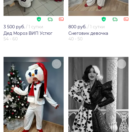
3 500 руб.
/
1 сутки
800 руб.
/
1 сутки
Дед Мороз ВИП Устюг
Снеговик девочка
54 - 60
40 - 50