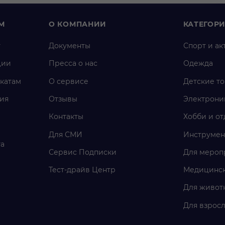
М
О КОМПАНИИ
КАТЕГОР
у
Документы
Спорт и ак
ции
Пресса о нас
Одежда
катам
О сервисе
Детские т
ия
Отзывы
Электрони
Контакты
Хобби и от
Для СМИ
Инструмен
га
Сервис Подписки
Для мероп
Тест-драйв Центр
Медицинск
Для живот
Для взросл