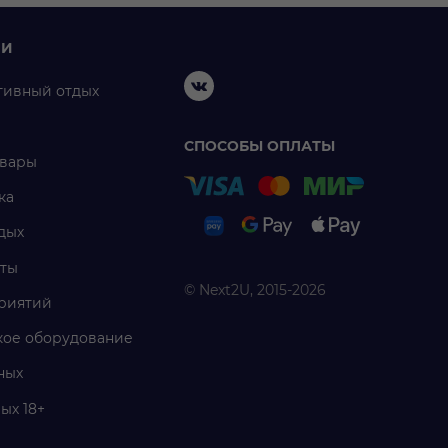
ИИ
тивный отдых
СПОСОБЫ ОПЛАТЫ
овары
ка
дых
ты
© Next2U, 2015-2026
риятий
ое оборудование
ных
ых 18+