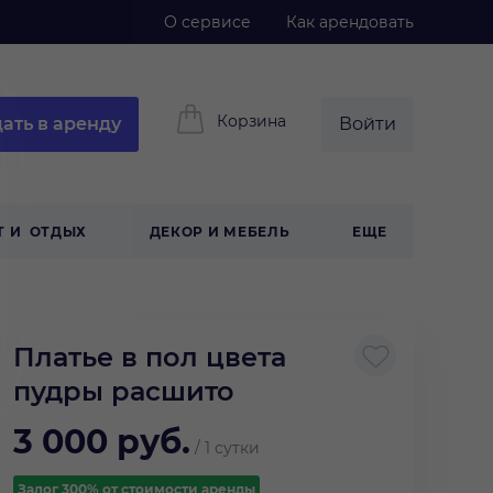
О сервисе
Как арендовать
Корзина
ать в аренду
Войти
Т И ОТДЫХ
ДЕКОР И МЕБЕЛЬ
ЕЩЕ
Платье в пол цвета
пудры расшито
3 000
руб.
/
1 сутки
Залог 300% от стоимости аренды