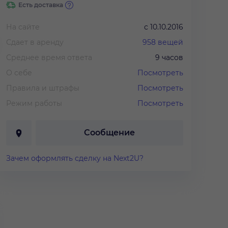
Есть доставка
На сайте
с
10.10.2016
Сдает в аренду
958
вещей
Среднее время ответа
9 часов
О себе
Посмотреть
Правила и штрафы
Посмотреть
Режим работы
Посмотреть
0 руб.
/
1 сутки
1 590 руб.
/
1 сутки
2 500 руб.
/
Сообщение
сби чикаго бурлеск
Стиляги
Платье Гетс
тье
гг.
Зачем оформлять сделку на Next2U?