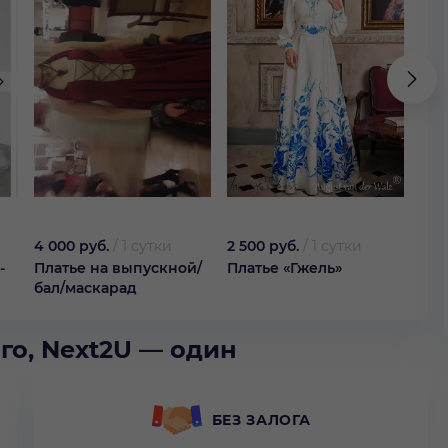
4 000 руб.
/
1 сутки
2 500 руб.
/
1 сутки
1 59
-
Платье на выпускной/
Платье «Гжель»
Гэт
бал/маскарад
пла
го, Next2U — один
БЕЗ ЗАЛОГА