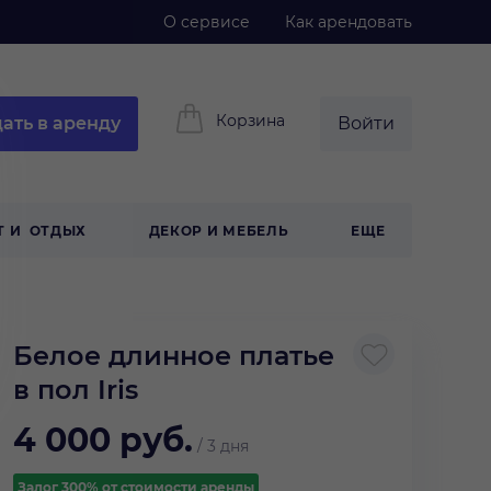
О сервисе
Как арендовать
Корзина
ать в аренду
Войти
Т И ОТДЫХ
ДЕКОР И МЕБЕЛЬ
ЕЩЕ
Белое длинное платье
в пол Iris
4 000
руб.
/
3 дня
Залог 300% от стоимости аренды