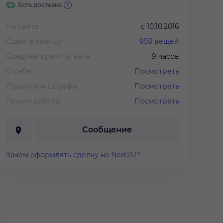
Есть доставка
На сайте
с
10.10.2016
Сдает в аренду
958
вещей
Среднее время ответа
9 часов
О себе
Посмотреть
Правила и штрафы
Посмотреть
Режим работы
Посмотреть
00 руб.
/
3 дня
2 000 руб.
/
3 дня
3 000 руб.
/
ернее коктейльное
Вечернее коктейльное
Вечернее к
тье
платье
платье
Сообщение
Зачем оформлять сделку на Next2U?