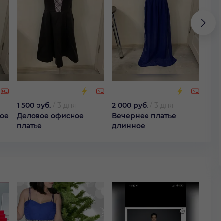
1 500 руб.
/
3 дня
2 000 руб.
/
3 дня
2 0
ное
Деловое офисное
Вечернее платье
Веч
платье
длинное
пла