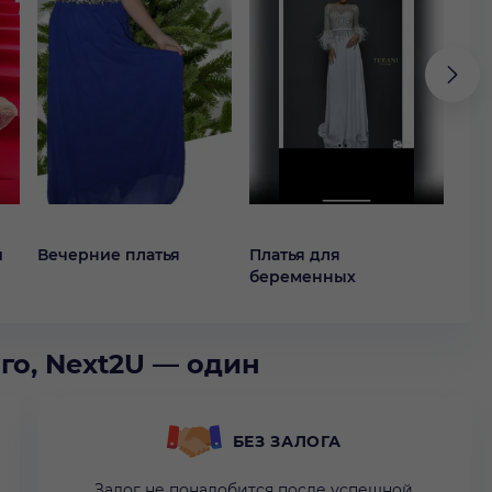
й
Вечерние платья
Платья для
Кок
беременных
го, Next2U — один
БЕЗ ЗАЛОГА
Залог не понадобится после успешной