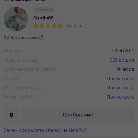
Частник
Studio68
1
отзыв
Есть доставка
На сайте
с
10.10.2016
Сдает в аренду
958
вещей
Среднее время ответа
9 часов
О себе
Посмотреть
Правила и штрафы
Посмотреть
Режим работы
Посмотреть
Сообщение
Зачем оформлять сделку на Next2U?