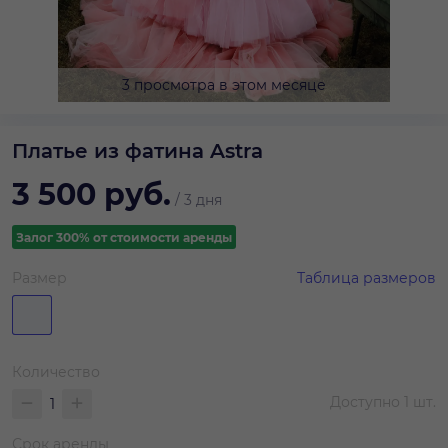
3 просмотра в этом месяце
Платье из фатина Astra
3 500
руб.
/
3 дня
Залог 300% от стоимости аренды
Размер
Таблица размеров
Количество
Доступно
1
шт.
Срок аренды