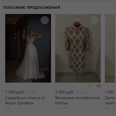
ПОХОЖИЕ ПРЕДЛОЖЕНИЯ
7 000 руб.
/
3 дня
3 000 руб.
/
3 дня
1 500 
Свадебное платье от
Вечернее коктейльное
Дело
Мэри Трюфель
платье
плать
44
42 - 44
42 - 4