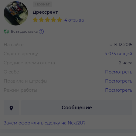
Прокат
Дрессрент
4
отзыва
Есть доставка
На сайте
с
14.12.2015
Сдает в аренду
4 035
вещей
Среднее время ответа
2 часа
О себе
Посмотреть
Правила и штрафы
Посмотреть
Режим работы
Посмотреть
Сообщение
Зачем оформлять сделку на Next2U?