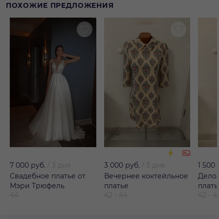
ПОХОЖИЕ ПРЕДЛОЖЕНИЯ
7 000 руб.
/
3 дня
3 000 руб.
/
3 дня
1 500 
Свадебное платье от
Вечернее коктейльное
Дело
Мэри Трюфель
платье
плать
44
42 - 44
42 - 4