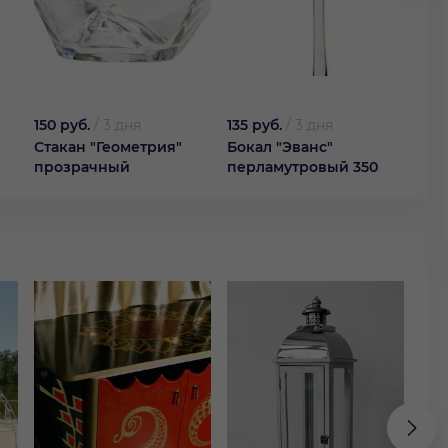
150 руб.
/
3 дня
135 руб.
/
3 дня
135 
Стакан "Геометрия"
Бокал "Эванс"
Бок
прозрачный
перламутровый 350
пер