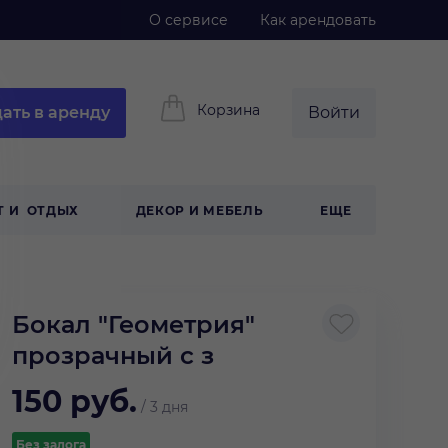
О сервисе
Как арендовать
Корзина
ать в аренду
Войти
Т И ОТДЫХ
ДЕКОР И МЕБЕЛЬ
ЕЩЕ
Бокал "Геометрия"
прозрачный с з
150
руб.
/
3 дня
Без залога